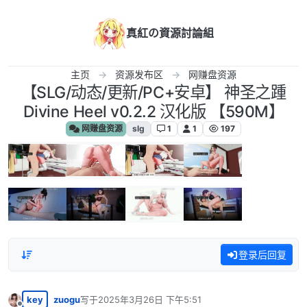
跳转至内容
真紅の資源討論組
主页
资源发布区
网赚盘资源
【SLG/动态/更新/PC+安卓】 神圣之踵
Divine Heel v0.2.2 汉化版 【590M】
网赚盘资源
slg
1
1
197
登录后回复
key
zuogu
写于
2025年3月26日 下午5:51
最后由 编辑