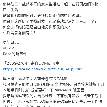
他将与三个截然不同的女人生活在一起，在发现她们的秘
密、生活、
欲望和幻想的同时，必须应对她们的热切渴望。
你会在这所房子里找到爱，还是会决定从外面带走一个？
你会选择结婚还是自由地见你想见的人？
也许两者兼而有之？
更新日志:
v0.2.2
Rosa的新事件
「2503-2704」来自UC网盘分享
https://drive.uc.cn/s/d55dcff343864?public=1
解压码：无敌牛头人酋长@ZODGAME
视频格式只能更改(ZIP),如提示文件损坏，可直接右键解压到
本地手机则长按,或者更新一下WinRAR7.0解压器
提示解压码错误的，自己检查一下有没有转区，或者下载中
断过，手机下载如提示选择画质要选择原话，最后一个办法