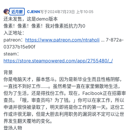
近月厨
CJENN
写于
2024年7月23日 上午10:05
最后由 编辑
离线
还未发售，这是demo版本
像素！像素！像素！我对像素抵抗力为0
入正地址：
patreon：
https://www.patreon.com/ntraholi
... 7-872a-
03737b15e90f
steam：
https://store.steampowered.com/app/2755480/_/
背景
你是电脑天才，藤本悠斗。因为是新毕业生而且性格阴郁，
一直找不到好工作……。虽然希望一直在家里懒散地生活，
但为了生活，还是得找份工作。现在，Facibook正在招募审
查员。「哦，审查员吗？为了钱。」你可以在家工作，所以
申请并很快被录取了，明天即将是你工作的第一天。这份工
作或许很无聊，但是大胆去利用职务的漏洞说不定可以让世
界发生翻天覆地的变化。
登场人物