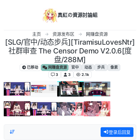
跳转至内容
真紅の資源討論組
主页
资源发布区
网赚盘资源
[SLG/官中/动态步兵][TiramisuLovesNtr]
社群审查 The Censor Demo V2.0.6[度
盘/288M]
已移动
网赚盘资源
官中
动态
步兵
像素
3
3
2.1k
登录后回复