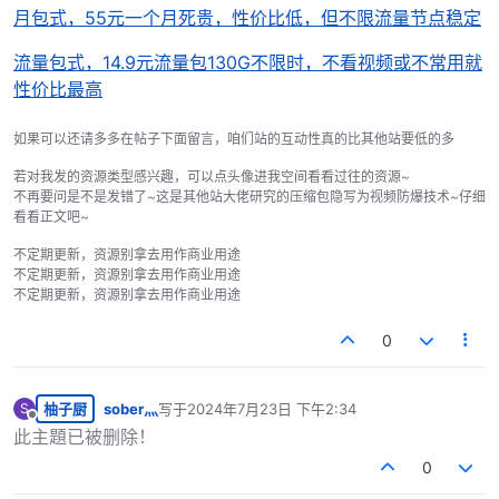
月包式，55元一个月死贵，性价比低，但不限流量节点稳定
流量包式，14.9元流量包130G不限时，不看视频或不常用就
性价比最高
如果可以还请多多在帖子下面留言，咱们站的互动性真的比其他站要低的多
若对我发的资源类型感兴趣，可以点头像进我空间看看过往的资源~
不再要问是不是发错了~这是其他站大佬研究的压缩包隐写为视频防爆技术~仔细
看看正文吧~
不定期更新，资源别拿去用作商业用途
不定期更新，资源别拿去用作商业用途
不定期更新，资源别拿去用作商业用途
0
柚子厨
sober灬
写于
2024年7月23日 下午2:34
S
最后由 编辑
离线
此主題已被删除！
0