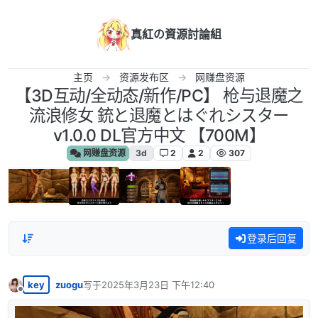
跳转至内容
真紅の資源討論組
主页
资源发布区
网赚盘资源
【3D互动/全动态/新作/PC】 枪与退魔之
流浪修女 銃と退魔とはぐれシスター
v1.0.0 DL官方中文 【700M】
网赚盘资源
3d
2
2
307
登录后回复
key
zuogu
写于
2025年3月23日 下午12:40
最后由 编辑
离线