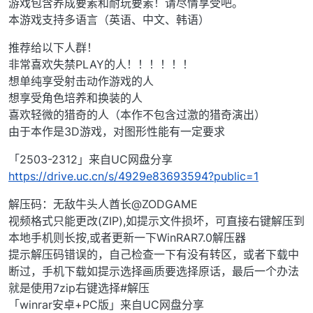
游戏包含养成要素和耐玩要素！请尽情享受吧。
本游戏支持多语言（英语、中文、韩语）
推荐给以下人群！
非常喜欢失禁PLAY的人！！！！！！
想单纯享受射击动作游戏的人
想享受角色培养和换装的人
喜欢轻微的猎奇的人（本作不包含过激的猎奇演出）
由于本作是3D游戏，对图形性能有一定要求
「2503-2312」来自UC网盘分享
https://drive.uc.cn/s/4929e83693594?public=1
解压码：无敌牛头人酋长@ZODGAME
视频格式只能更改(ZIP),如提示文件损坏，可直接右键解压到
本地手机则长按,或者更新一下WinRAR7.0解压器
提示解压码错误的，自己检查一下有没有转区，或者下载中
断过，手机下载如提示选择画质要选择原话，最后一个办法
就是使用7zip右键选择#解压
「winrar安卓+PC版」来自UC网盘分享