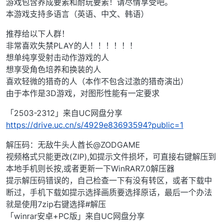
游戏包含养成要素和耐玩要素！请尽情享受吧。
本游戏支持多语言（英语、中文、韩语）
推荐给以下人群！
非常喜欢失禁PLAY的人！！！！！！
想单纯享受射击动作游戏的人
想享受角色培养和换装的人
喜欢轻微的猎奇的人（本作不包含过激的猎奇演出）
由于本作是3D游戏，对图形性能有一定要求
「2503-2312」来自UC网盘分享
https://drive.uc.cn/s/4929e83693594?public=1
解压码：无敌牛头人酋长@ZODGAME
视频格式只能更改(ZIP),如提示文件损坏，可直接右键解压到
本地手机则长按,或者更新一下WinRAR7.0解压器
提示解压码错误的，自己检查一下有没有转区，或者下载中
断过，手机下载如提示选择画质要选择原话，最后一个办法
就是使用7zip右键选择#解压
「winrar安卓+PC版」来自UC网盘分享