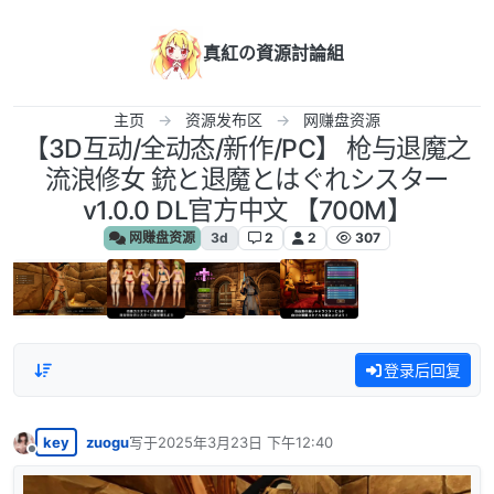
跳转至内容
真紅の資源討論組
主页
资源发布区
网赚盘资源
【3D互动/全动态/新作/PC】 枪与退魔之
流浪修女 銃と退魔とはぐれシスター
v1.0.0 DL官方中文 【700M】
网赚盘资源
3d
2
2
307
登录后回复
key
zuogu
写于
2025年3月23日 下午12:40
最后由 编辑
离线