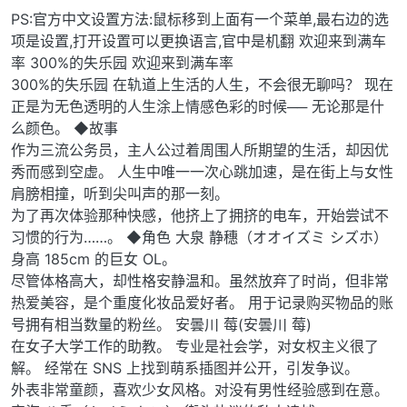
PS:官方中文设置方法:鼠标移到上面有一个菜单,最右边的选
项是设置,打开设置可以更换语言,官中是机翻 欢迎来到满车
率 300%的失乐园 欢迎来到满车率
300%的失乐园 在轨道上生活的人生，不会很无聊吗？ 现在
正是为无色透明的人生涂上情感色彩的时候── 无论那是什
么颜色。 ◆故事
作为三流公务员，主人公过着周围人所期望的生活，却因优
秀而感到空虚。 人生中唯一一次心跳加速，是在街上与女性
肩膀相撞，听到尖叫声的那一刻。
为了再次体验那种快感，他挤上了拥挤的电车，开始尝试不
习惯的行为……。 ◆角色 大泉 静穗（オオイズミ シズホ）
身高 185cm 的巨女 OL。
尽管体格高大，却性格安静温和。虽然放弃了时尚，但非常
热爱美容，是个重度化妆品爱好者。 用于记录购买物品的账
号拥有相当数量的粉丝。 安曇川 莓(安曇川 莓)
在女子大学工作的助教。 专业是社会学，对女权主义很了
解。 经常在 SNS 上找到萌系插图并公开，引发争议。
外表非常童颜，喜欢少女风格。对没有男性经验感到在意。