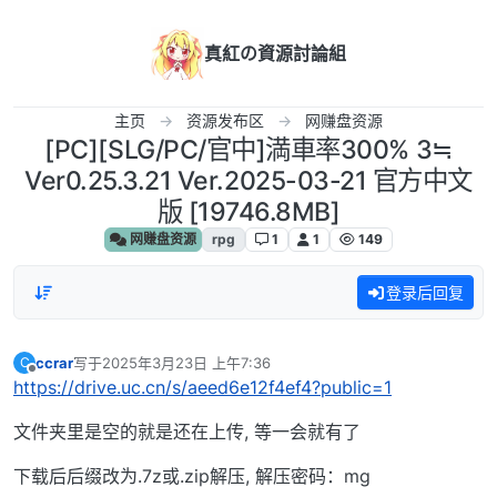
跳转至内容
真紅の資源討論組
主页
资源发布区
网赚盘资源
[PC][SLG/PC/官中]満車率300% 3≒
Ver0.25.3.21 Ver.2025-03-21 官方中文
版 [19746.8MB]
网赚盘资源
rpg
1
1
149
登录后回复
ccrar
写于
2025年3月23日 上午7:36
C
最后由 编辑
离线
https://drive.uc.cn/s/aeed6e12f4ef4?public=1
文件夹里是空的就是还在上传, 等一会就有了
下载后后缀改为.7z或.zip解压, 解压密码：mg