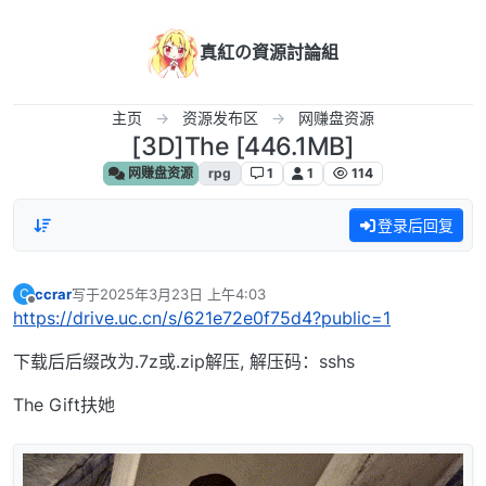
跳转至内容
真紅の資源討論組
主页
资源发布区
网赚盘资源
[3D]The [446.1MB]
网赚盘资源
rpg
1
1
114
登录后回复
ccrar
写于
2025年3月23日 上午4:03
C
最后由 编辑
离线
https://drive.uc.cn/s/621e72e0f75d4?public=1
下载后后缀改为.7z或.zip解压, 解压码：sshs
The Gift扶她