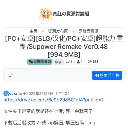
跳转至内容
真紅の資源討論組
主页
资源发布区
网赚盘资源
[PC+安卓][SLG/汉化/PC+安卓]超能力 重
制/Supower Remake Ver0.48
[994.9MB]
网赚盘资源
rpg
1
1
181
登录后回复
ccrar
写于
2025年3月23日 上午1:04
C
最后由 编辑
离线
https://drive.uc.cn/s/6c9b2d8501df4?public=1
文件夹里是空的就是还在上传, 等一会就有了
下载后后缀改为.7z或.zip解压, 解压密码：mg