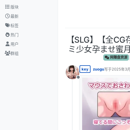
跳转至内容
版块
最新
标签
热门
【SLG】【全C
用户
ミ少女孕ませ蜜月日
群组
网赚盘资源
key
zuogu
写于
2025年3月
最后由 编辑
离线