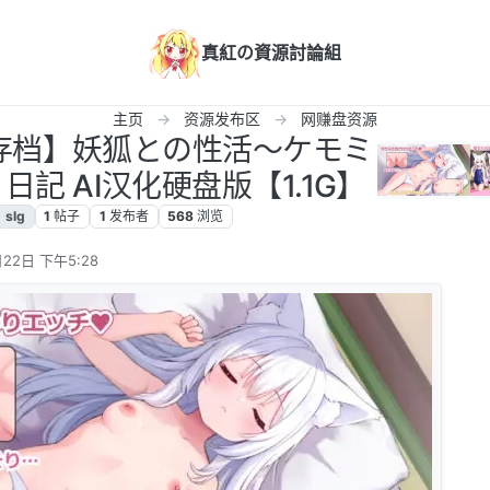
真紅の資源討論組
主页
资源发布区
网赚盘资源
G存档】妖狐との性活～ケモミ
記 AI汉化硬盘版【1.1G】
slg
1
帖子
1
发布者
568
浏览
22日 下午5:28