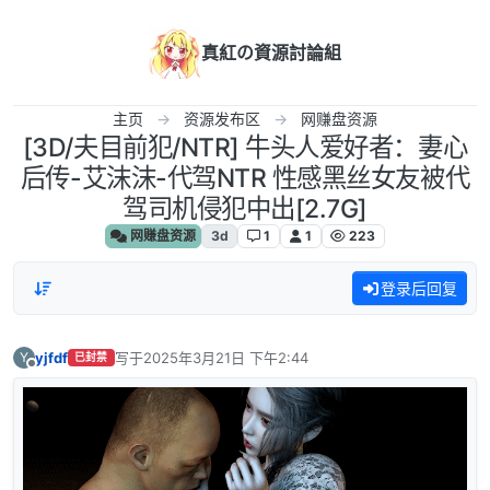
跳转至内容
真紅の資源討論組
主页
资源发布区
网赚盘资源
[3D/夫目前犯/NTR] 牛头人爱好者：妻心
后传-艾沫沫-代驾NTR 性感黑丝女友被代
驾司机侵犯中出[2.7G]
网赚盘资源
3d
1
1
223
登录后回复
yjfdf
写于
2025年3月21日 下午2:44
Y
已封禁
最后由 编辑
离线