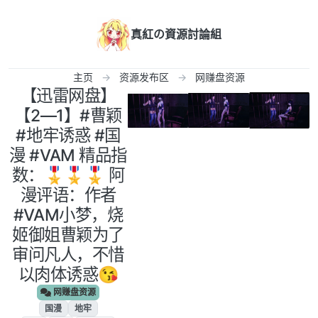
跳转至内容
真紅の資源討論組
主页
资源发布区
网赚盘资源
‎【迅雷网盘】
【2—1】#曹颖
#地牢诱惑 #国
漫 #VAM 精品指
数：🎖🎖🎖 阿
漫评语：作者
#VAM小梦，烧
姬御姐曹颖为了
审问凡人，不惜
以肉体诱惑😘
网赚盘资源
国漫
地牢