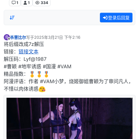
1
1
334
登录后回复
杀害比尔
写于
2025年3月21日 下午2:16
杀
最后由 编辑
离线
将后缀改成7z解压
链接：
链接文本
解压码：Lyf@1987
#曹颖 #地牢诱惑 #国漫 #VAM
精品指数：
阿漫评语：作者 #VAM小梦，烧姬御姐曹颖为了审问凡人，
不惜以肉体诱惑