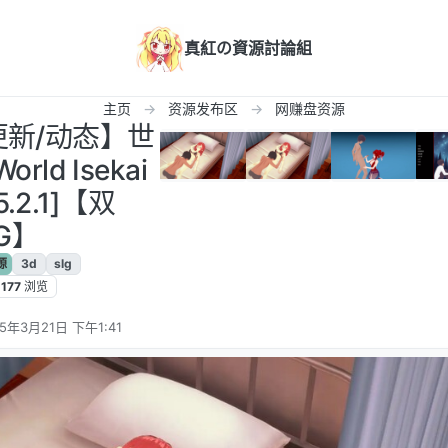
真紅の資源討論組
主页
资源发布区
网赚盘资源
/更新/动态】世
ld Isekai
5.2.1]【双
0G】
源
3d
slg
177
浏览
25年3月21日 下午1:41
编辑