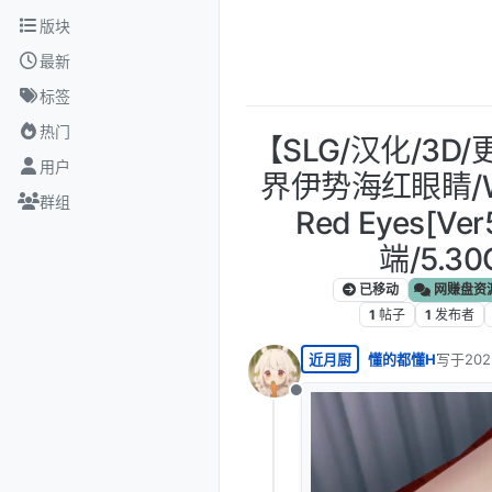
跳转至内容
版块
最新
标签
热门
【SLG/汉化/3D
用户
界伊势海红眼睛/Wor
群组
Red Eyes[Ver
端/5.3
已移动
网赚盘资
1
帖子
1
发布者
近月厨
懂的都懂H
写于
20
最后由 
离线