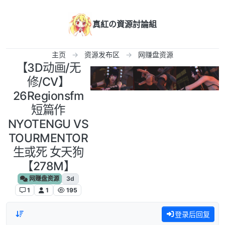
跳转至内容
真紅の資源討論組
主页
资源发布区
网赚盘资源
【3D动画/无
修/CV】
26Regionsfm
短篇作
NYOTENGU VS
TOURMENTOR
生或死 女天狗
【278M】
网赚盘资源
3d
1
1
195
登录后回复