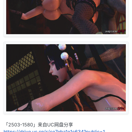
「2503-1580」来自UC网盘分享
https://drive.uc.cn/s/ce7eba1e1c634?public=1