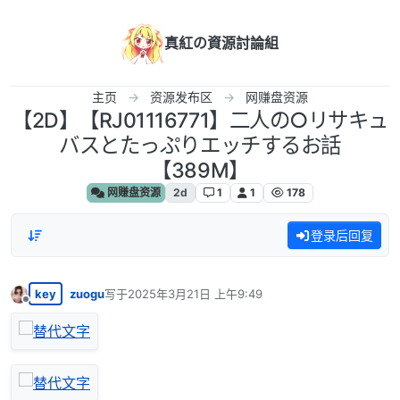
跳转至内容
真紅の資源討論組
主页
资源发布区
网赚盘资源
【2D】【RJ01116771】二人の○リサキュ
バスとたっぷりエッチするお話
【389M】
网赚盘资源
2d
1
1
178
登录后回复
key
zuogu
写于
2025年3月21日 上午9:49
最后由 编辑
离线