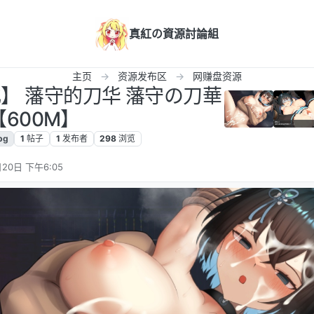
真紅の資源討論組
主页
资源发布区
网赚盘资源
汉化】 藩守的刀华 藩守の刀華
【600M】
pg
1
帖子
1
发布者
298
浏览
20日 下午6:05