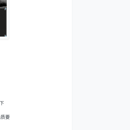
下
画质要