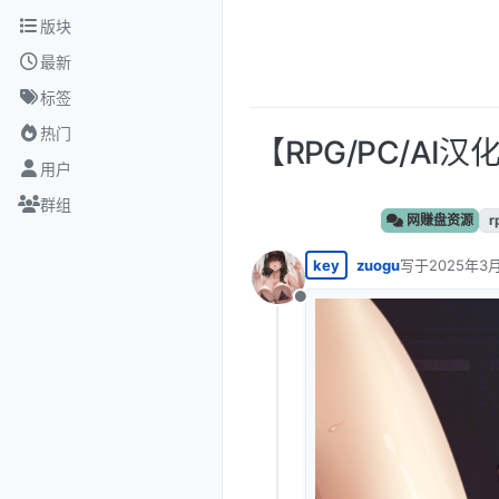
跳转至内容
版块
最新
标签
热门
【RPG/PC/AI
用户
群组
网赚盘资源
r
key
zuogu
写于
2025年3月
最后由 编辑
离线