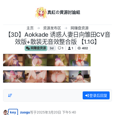
跳转至内容
真紅の資源討論組
主页
资源发布区
网赚盘资源
【3D】Aokkade 诱惑人妻日向雏田CV音
效版+散装无音效整合版 【1.1G】
网赚盘资源
3d
1
1
402
登录后回复
key
zuogu
写于
2025年3月20日 下午5:40
最后由 编辑