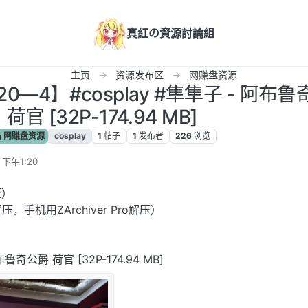
真紅の資源討論組
主页
资源发布区
网赚盘资源
0—4】#cosplay #隼隼子 - 阿布
荷官 [32P-174.94 MB]
网赚盘资源
cosplay
1
帖子
1
发布者
226
浏览
 下午1:20
压）
压，手机用ZArchiver Pro解压）
布鲁奇公爵 荷官 [32P-174.94 MB]