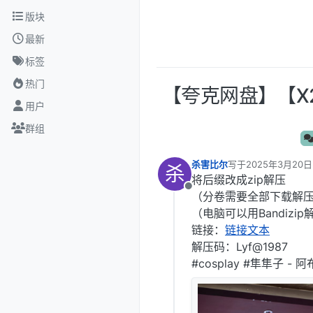
跳转至内容
版块
最新
标签
热门
‎【夸克网盘】【X2
用户
群组
杀害比尔
写于
2025年3月20日
杀
最后由 编辑
将后缀改成zip解压
离线
（分卷需要全部下载解
（电脑可以用Bandizip解
链接：
链接文本
解压码：Lyf@1987
#cosplay #隼隼子 - 阿