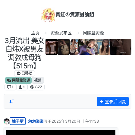
跳转至内容
真紅の資源討論組
主页
资源发布区
网赚盘资源
3月流出 美女
白炜X被男友
调教成母狗
【515m】
已移动
网赚盘资源
视频
1
1
877
登录后回复
柚子厨
匆匆道道
写于
2025年3月20日 上午11:33
最后由 编辑
离线