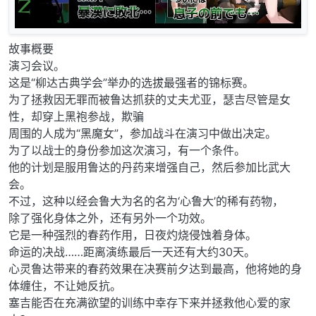
故事概要
演习会议。
这是“柳达古典学会”举办的选拔最强者的锦标赛。
为了拯救因无罪而被鲁达抓获的丈夫尤亚，瑟吉尽管是女
性，却穿上黑袍参战，欺骗
周围的人成为“黑魔女”，参加战斗在演习中做出决定。
为了以战士的身份参加这次演习，有一个条件。
他的计划是服用鲁达的丹药来增强自己，然后参加比武大
会。
不过，这种以经会鲁大为名的名为‘心鲁大’的稀有药物，
除了强化身体之外，还有另外一个功效。
它是一种强烈的春药作用，日夜灼烧侵蚀着身体。
命运的决战……距离演练最后一天还有大约30天。
心灵鲁达带来的春药效果在决赛前夕达到最高，他将她的身
体缠住，不让她反抗。
塞吉能否在充满欲望的训练中幸存下来并拯救他心爱的家