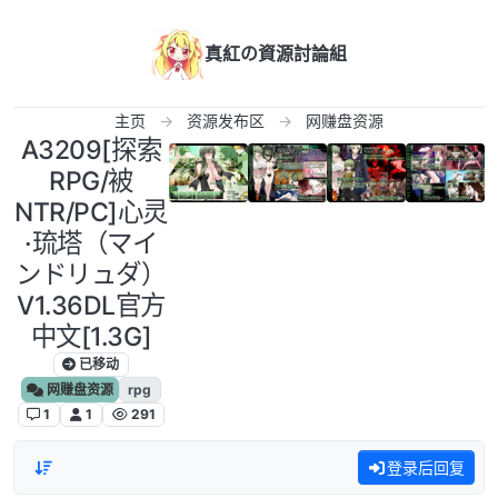
跳转至内容
真紅の資源討論組
主页
资源发布区
网赚盘资源
A3209[探索
RPG/被
NTR/PC]心灵
·琉塔（マイ
ンドリュダ）
V1.36DL官方
中文[1.3G]
已移动
网赚盘资源
rpg
1
1
291
登录后回复