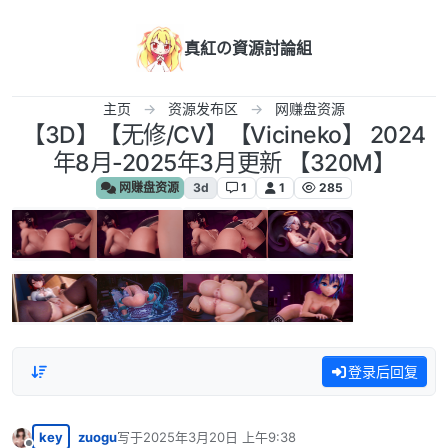
跳转至内容
真紅の資源討論組
主页
资源发布区
网赚盘资源
【3D】【无修/CV】【Vicineko】 2024
年8月-2025年3月更新 【320M】
网赚盘资源
3d
1
1
285
登录后回复
key
zuogu
写于
2025年3月20日 上午9:38
最后由 编辑