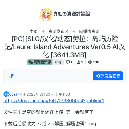
跳转至内容
真紅の資源討論組
主页
资源发布区
网赚盘资源
[PC][SLG/汉化/动态]劳拉：岛屿历险
记/Laura: Island Adventures Ver0.5 AI汉
化 [3641.3MB]
网赚盘资源
rpg
1
1
136
登录后回复
ccrar
写于
2025年3月20日 上午1:03
C
最后由 编辑
离线
https://drive.uc.cn/s/6417f7380b0e4?public=1
文件夹里是空的就是还在上传, 等一会就有了
下载后后缀改为.7z或.zip解压, 解压密码：mg