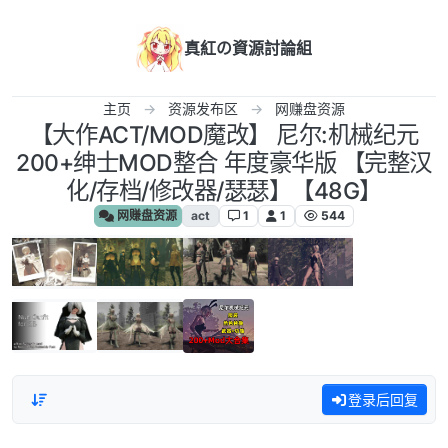
跳转至内容
真紅の資源討論組
主页
资源发布区
网赚盘资源
【大作ACT/MOD魔改】 尼尔:机械纪元
200+绅士MOD整合 年度豪华版 【完整汉
化/存档/修改器/瑟瑟】【48G】
网赚盘资源
act
1
1
544
登录后回复