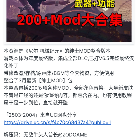
本资源是《尼尔 机械纪元》的绅士MOD整合版本
游戏本体为年度最终版，集成全部DLC,已打V6.5完整最终汉
化补丁
带修改器/存档/原画集/BGM等全套物资，方便使用
整合了3月最新【绅士MOD】包
本整合包括200多项各种MOD，全部角色替换，大量新皮肤
不管是正经的还是你懂得内容，都包含在内。也有使用教程
属于是一步到位，直接就开整
「2503-2004」来自UC网盘分享
https://drive.uc.cn/s/f4c70c68d37a4?public=1
解压码：无敌牛头人酋长@ZODGAME