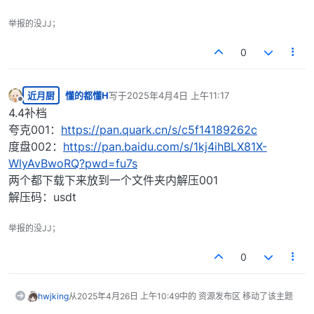
举报的没JJ；
0
近月厨
懂的都懂H
写于
2025年4月4日 上午11:17
最后由 编辑
离线
4.4补档
夸克001：
https://pan.quark.cn/s/c5f14189262c
度盘002：
https://pan.baidu.com/s/1kj4ihBLX81X-
WlyAvBwoRQ?pwd=fu7s
两个都下载下来放到一个文件夹内解压001
解压码：usdt
举报的没JJ；
0
hwjking
从
2025年4月26日 上午10:49
中的 资源发布区 移动了该主题