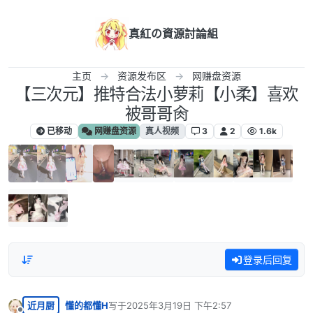
跳转至内容
真紅の資源討論組
主页
资源发布区
网赚盘资源
【三次元】推特合法小萝莉【小柔】喜欢
被哥哥肏
已移动
网赚盘资源
真人视频
3
2
1.6k
登录后回复
近月厨
懂的都懂H
写于
2025年3月19日 下午2:57
最后由 编辑