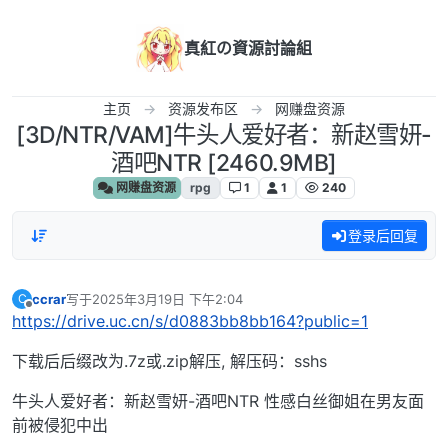
跳转至内容
真紅の資源討論組
主页
资源发布区
网赚盘资源
[3D/NTR/VAM]牛头人爱好者：新赵雪妍-
酒吧NTR [2460.9MB]
网赚盘资源
rpg
1
1
240
登录后回复
ccrar
写于
2025年3月19日 下午2:04
C
最后由 编辑
离线
https://drive.uc.cn/s/d0883bb8bb164?public=1
下载后后缀改为.7z或.zip解压, 解压码：sshs
牛头人爱好者：新赵雪妍-酒吧NTR 性感白丝御姐在男友面
前被侵犯中出