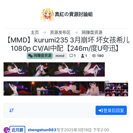
跳转至内容
真紅の資源討論組
主页
资源发布区
网赚盘资源
【MMD】kurumi235 3月崩坏 坏女孩希儿
1080p CV/AI中配【246m/度U夸迅】
网赚盘资源
mmd
1
1
190
登录后回复
近月厨
zhengshun983
写于
2025年3月19日 下午2:00
Z
最后由 编辑