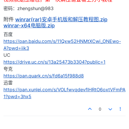
密码：zhengshun@983
附件
winrar(rar)安卓手机版和解压教程图.zip
winrar-x64电脑版.zip
百度
https://pan.baidu.com/s/11Qxw52HNMtXCwi_ONEwo-
A?pwd=iik3
UC
https://drive.uc.cn/s/13a25473b3304?public=1
夸克
https://pan.quark.cn/s/fd6a15f988d8
迅雷
https://pan.xunlei.com/s/VOLfwvqdevfIHRtO6oxtVFmPA
1?pwd=3hx5
0