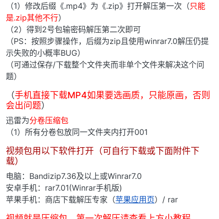
（1）修改后缀《.mp4》为《.zip》打开解压第一次（
只能
是.zip其他不行
）
（2）得到2号包输密码解压第二次即可
（PS：按照步骤操作，后缀为zip且使用winrar7.0解压仍提
示失败的小概率BUG）
（可通过保存/下载整个文件夹而非单个文件来解决这个问
题）
（
手机直接下载MP4如果要选画质，只能原画，否则
会出问题
）
迅雷为
分卷压缩包
（1）所有分卷包放同一文件夹内打开001
视频包用以下软件打开（可自行下载或下面附件下
载）
电脑：Bandizip7.36及以上或Winrar7.0
安卓手机：rar7.01(Winrar手机版)
苹果手机：商店下载解压专家（
苹果应用页
）/ rar
视频就是压缩包，第一次解压请查看上方小教程