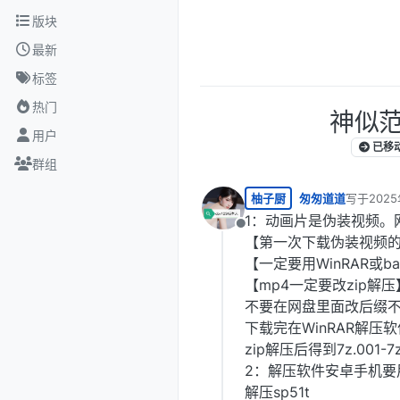
跳转至内容
版块
最新
标签
热门
神似范
用户
已移
群组
柚子厨
匆匆道道
写于
2025
最后由 编
1：动画片是伪装视频。
离线
【第一次下载伪装视频
【一定要用WinRAR或b
【mp4一定要改zip
不要在网盘里面改后缀
下载完在WinRAR解压
zip解压后得到7z.001
2：解压软件安卓手机要用
解压sp51t