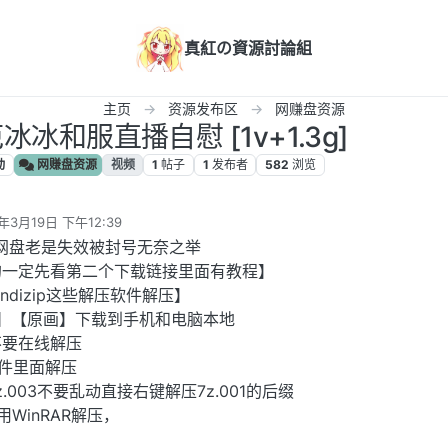
真紅の資源討論組
主页
资源发布区
网赚盘资源
冰冰和服直播自慰 [1v+1.3g]
动
网赚盘资源
视频
1
帖子
1
发布者
582
浏览
年3月19日 下午12:39
辑
网盘老是失效被封号无奈之举
的一定先看第二个下载链接里面有教程】
andizip这些解压软件解压】
解压】【原画】下载到手机和电脑本地
不要在线解压
软件里面解压
-7z.003不要乱动直接右键解压7z.001的后缀
WinRAR解压，