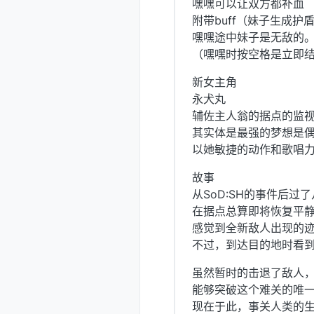
嘿嘿可以让双方都补血
附带buff（妹子生成护
嘿嘿途中妹子是无敌的
（嘿嘿时按空格是立即
新女主角
永犬丸
辅佐主人翁的据点的监
其实体是最强的梦想是
以她敏捷的动作和歌唱力
故事
从SoD:SH的事件后过
在据点总算即将恢复平
感觉到全新敌人出现的
不过，到达目的地时看
虽然暂时的击退了敌人，
能够突破这个难关的唯
现在于此，事关人类的