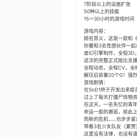
7阶段以上的设施扩张
50种以上的技能
15～30小时的游戏时间
游戏内容：
顾名思义，这是一款和《
你要和3名性感伙伴一起
虚幻引擎制作，全程3D
这次的完整正式版比支
全程动态，全程CV，全
解压后容量20个G！强
游戏剧情：
在SoD1终于开发出来
过上了每天打僵尸找物资
在这天，一名失忆的青
命运一般的邂逅，就此
而新的危机……也步步紧
带着3名少女队友（累赘
这里没有法律，也没有