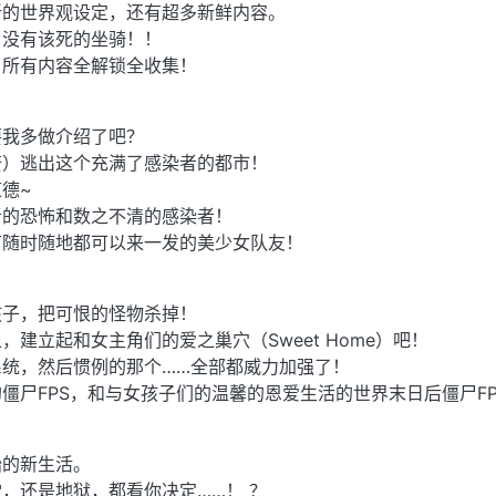
新的世界观设定，还有超多新鲜内容。
，没有该死的坐骑！！
！所有内容全解锁全收集！
要我多做介绍了吧？
赘）逃出这个充满了感染者的都市！
德~
者的恐怖和数之不清的感染者！
有随时随地都可以来一发的美少女队友！
孩子，把可恨的怪物杀掉！
，建立起和女主角们的爱之巢穴（Sweet Home）吧！
统，然后惯例的那个……全部都威力加强了！
僵尸FPS，和与女孩子们的温馨的恩爱生活的世界末日后僵尸FP
始的新生活。
，还是地狱，都看你决定……！ ？