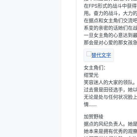
在FPS形式的战斗中获
用。奋力的战斗，大力
在据点和女主角们交流
系变的亲密的话她们在
一旦女主角的心意达到
那会是对心爱的那女孩
女主角们：
绀堂光
笑容迷人的大家的领队
过去曾是田径选手，她
无论是处与任何状况脸
情……
加贺野绫
据点的风纪负责人。她
她本来是拥有优秀的观