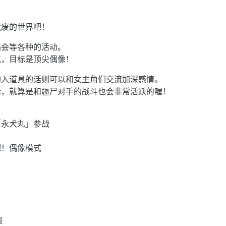
荒废的世界吧！
唱会等各种的活动。
氛，目标是顶尖偶像！
购入道具的话则可以和女主角们交流加深感情。
话，就算是和疆尸对手的战斗也会非常活跃的喔！
「永犬丸」参战
吧！偶像模式
景