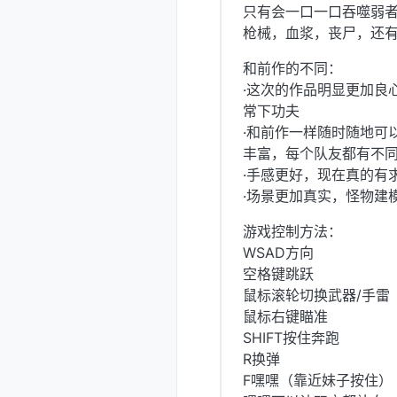
只有会一口一口吞噬弱
枪械，血浆，丧尸，还
和前作的不同：
·这次的作品明显更加良
常下功夫
·和前作一样随时随地可
丰富，每个队友都有不
·手感更好，现在真的有
·场景更加真实，怪物建
游戏控制方法：
WSAD方向
空格键跳跃
鼠标滚轮切换武器/手雷
鼠标右键瞄准
SHIFT按住奔跑
R换弹
F嘿嘿（靠近妹子按住）