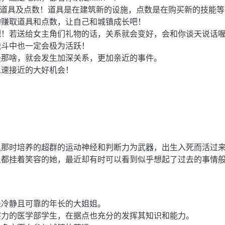
得道具及点数！道具是在建筑新的设施，点数是在购买新的技能
的赚取道具和点数，让自己和城镇成长吧！
吧！若送给女主角们礼物的话，关系就会变好，会和你谈天说话
战斗中也一定会极为活跃！
最那啥，就会发生加深关系，更加亲近的事件。
急速接近的大好机会！
。
以那时培养的超群的运动神经和判断力为武器，出生入死而活过
上都挂着笑容的她，最近却有时可以看到似乎想起了过去的事情
是冷静且可靠的年长的大姐姐。
察力的医学部学生，在据点也充分的发挥其知识和能力。