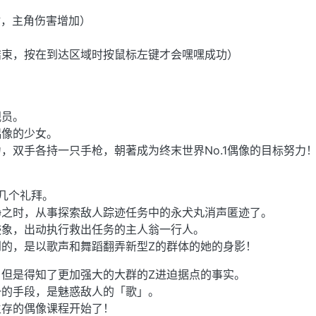
盾，主角伤害增加）
。
结束，按在到达区域时按鼠标左键才会嘿嘿成功）
视员。
偶像的少女。
，双手各持一只手枪，朝著成为终末世界No.1偶像的目标努力
了几个礼拜。
静之时，从事探索敌人踪迹任务中的永犬丸消声匿迹了。
迹象，出动执行救出任务的主人翁一行人。
到的，是以歌声和舞蹈翻弄新型Z的群体的她的身影！
但是得知了更加强大的大群的Z进迫据点的事实。
一的手段，是魅惑敌人的「歌」。
生存的偶像课程开始了！