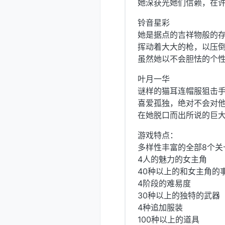
她深获光她们信赖，在
铃音星彩
她是据点的吉祥物般的
挥动着大大的枪，以压
虽然她以不会胆怯的个
叶月一华
谜样的猫耳连帽服狙击
喜爱孤独，绝对不会对
在她脱口而出所说的巨
游戏特点：
多样性丰富的全部8个关
4人的魅力的女主角
40种以上的和女主角的
4阶段的难易度
30种以上的独特的武器
4种追加服装
100种以上的道具