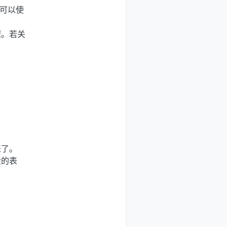
等可以使
喔。若关
来了。
般的表