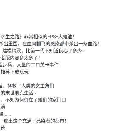
求生之路》非常相似的FPS–大蝗油！
杀出重围，在血肉翻飞的感染都市杀出一条血路！
，建模精致，比第一代不知道良心了多少~
援者版内容多太多了！
程步兵，大量的エロ关卡事件！
烈推荐下载玩玩
疫苗，拯救了人类的女主角们
的末世朋克生活~
年，不知为何倒在了她们的家门口
上演
逼……
）逃出这个充满了感染者的都市！
道德