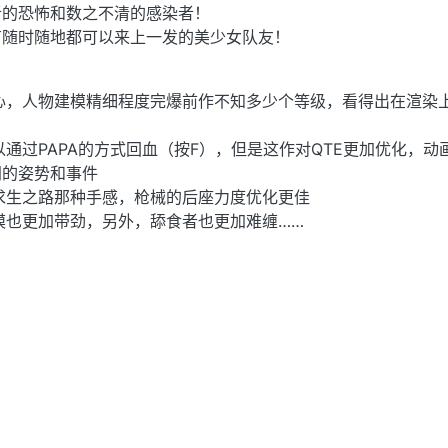
者的恐怖和数之不清的感染者！
有随时随地都可以来上一发的美少女队友！
心，人物建模精细程度完爆前作不知多少个等级，看得出在渲染
以通过PAPA的方式回血（按F），但是这作对QTE更加优化，动
同的姿势和事件
求生之路那种手感，枪械的后座力度优化更佳
模也更加带劲，另外，舔食者也更加难缠……