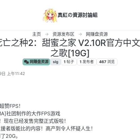
真紅の資源討論組
主页
资源发布区
网赚盘资源
R]死亡之种2：甜蜜之家 V2.10R官方
之歌[19G]
网赚盘资源
slg
1
帖子
1
发布者
467
浏览
9日 上午11:42
超赞FPS！
AMA]社团制作的大作FPS游戏
！现在已经发售完整正式版啦！
支援者版能比的内容！高产到令人怀疑人生！
了20G。