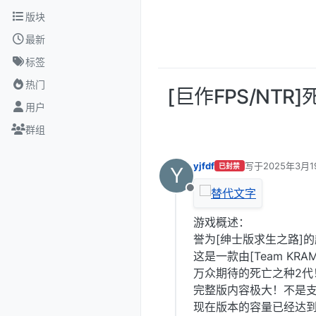
跳转至内容
版块
最新
标签
热门
[巨作FPS/NT
用户
群组
yjfdf
写于
2025年3月1
已封禁
Y
最后由 编辑
离线
游戏概述：
誉为[绅士版求生之路]的
这是一款由[Team KR
万众期待的死亡之种2代
完整版内容极大！不是
现在版本的容量已经达到