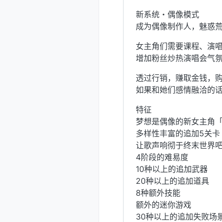
新系统・偶像模式
成为偶像制作人，魅惑
女主角们需要课程、演
增加粉丝炒热演唱会气
透过行销，赚取金钱，
如果和她们感情融洽的
特征
梦想是偶像的新女主角
多样性丰富的追加5关卡
让歌声响彻于终末世界
4阶段的难易度
10种以上的追加武器
20种以上的追加道具
8种额外技能
额外的迷你游戏
30种以上的追加失败场