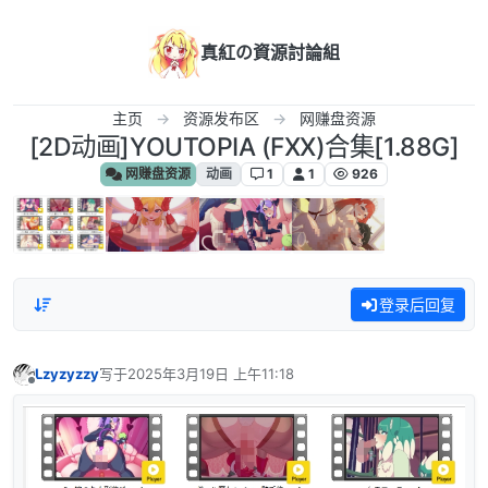
跳转至内容
真紅の資源討論組
主页
资源发布区
网赚盘资源
[2D动画]YOUTOPIA (FXX)合集[1.88G]
网赚盘资源
动画
1
1
926
登录后回复
Lzyzyzzy
写于
2025年3月19日 上午11:18
最后由 编辑
离线