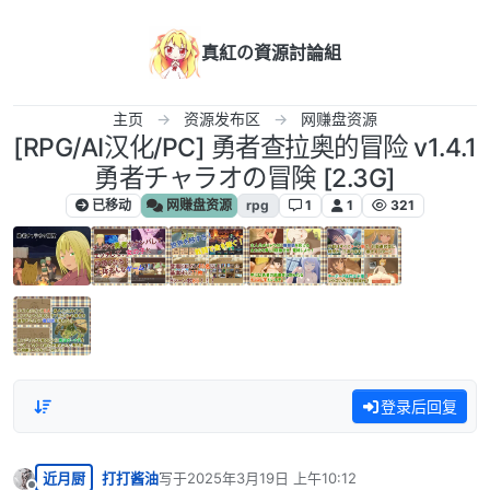
跳转至内容
真紅の資源討論組
主页
资源发布区
网赚盘资源
[RPG/AI汉化/PC] 勇者查拉奥的冒险 v1.4.1
勇者チャラオの冒険 [2.3G]
已移动
网赚盘资源
rpg
1
1
321
登录后回复
近月厨
打打酱油
写于
2025年3月19日 上午10:12
最后由 编辑