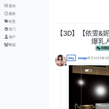
跳转至内容
版块
最新
标签
热门
【3D】【依雯&妮妮】
用户
爆乳人
群组
网赚
key
zuogu
写于
2025年3月
最后由 编辑
离线