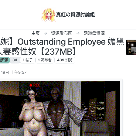
真紅の資源討論組
主页
资源发布区
网赚盘资源
Outstanding Employee 媚黑
妻感性奴【237MB】
盘资源
3d
1
帖子
1
发布者
439
浏览
19日 上午9:57