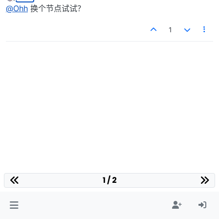
最后由 编辑
离线
@
Ohh
换个节点试试？
1
1 / 2