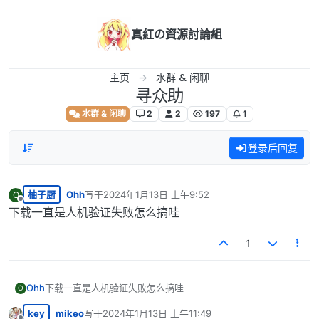
跳转至内容
真紅の資源討論組
主页
水群 & 闲聊
寻众助
水群 & 闲聊
2
2
197
1
登录后回复
柚子厨
Ohh
写于
2024年1月13日 上午9:52
O
最后由 编辑
离线
下载一直是人机验证失败怎么搞哇
1
Ohh
下载一直是人机验证失败怎么搞哇
O
key
mikeo
写于
2024年1月13日 上午11:49