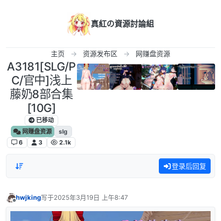
跳转至内容
真紅の資源討論組
主页
资源发布区
网赚盘资源
A3181[SLG/P
C/官中]浅上
藤奶8部合集
[10G]
已移动
网赚盘资源
slg
6
3
2.1k
登录后回复
hwjking
写于
2025年3月19日 上午8:47
最后由 编辑
离线