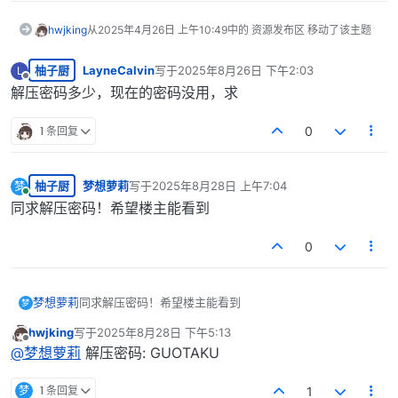
hwjking
从
2025年4月26日 上午10:49
中的 资源发布区 移动了该主题
柚子厨
LayneCalvin
写于
2025年8月26日 下午2:03
L
最后由 编辑
离线
解压密码多少，现在的密码没用，求
1 条回复
0
柚子厨
梦想萝莉
写于
2025年8月28日 上午7:04
梦
最后由 编辑
在线
同求解压密码！希望楼主能看到
0
梦想萝莉
同求解压密码！希望楼主能看到
梦
hwjking
写于
2025年8月28日 下午5:13
最后由 编辑
离线
@
梦想萝莉
解压密码: GUOTAKU
梦
1 条回复
1