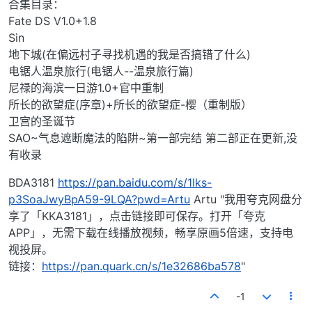
合集目录：
Fate DS V1.0+1.8
Sin
地下城(在偏远村子寻找机遇的我是否搞错了什么)
电锯人温泉旅行(电锯人--温泉旅行篇)
尼禄的海滨一日游1.0+官中重制
所长的欲望症(序章)+所长的欲望症-樱（重制版）
卫宫的圣诞节
SAO~气息遮断魔法的陷阱~第一部完结 第二部正在更新,没
有收录
BDA3181
https://pan.baidu.com/s/1lks-
p3SoaJwyBpA59-9LQA?pwd=Artu
Artu "我用夸克网盘分
享了「KKA3181」，点击链接即可保存。打开「夸克
APP」，无需下载在线播放视频，畅享原画5倍速，支持电
视投屏。
链接：
https://pan.quark.cn/s/1e32686ba578
"
-1