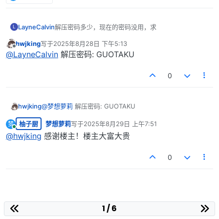
LayneCalvin
解压密码多少，现在的密码没用，求
L
hwjking
写于
2025年8月28日 下午5:13
最后由 编辑
离线
@
LayneCalvin
解压密码: GUOTAKU
0
hwjking
@
梦想萝莉
解压密码: GUOTAKU
柚子厨
梦想萝莉
写于
2025年8月29日 上午7:51
梦
最后由 编辑
在线
@
hwjking
感谢楼主！楼主大富大贵
0
1 / 6