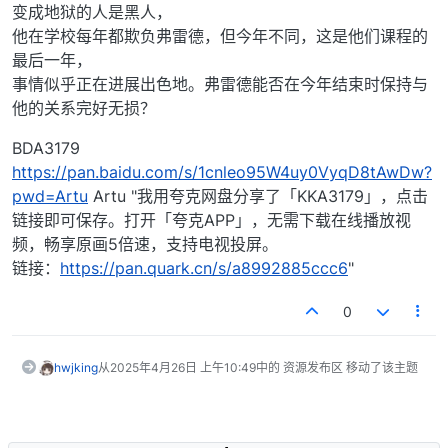
变成地狱的人是黑人，
他在学校每年都欺负弗雷德，但今年不同，这是他们课程的
最后一年，
事情似乎正在进展出色地。弗雷德能否在今年结束时保持与
他的关系完好无损？
BDA3179
https://pan.baidu.com/s/1cnleo95W4uy0VyqD8tAwDw?
pwd=Artu
Artu "我用夸克网盘分享了「KKA3179」，点击
链接即可保存。打开「夸克APP」，无需下载在线播放视
频，畅享原画5倍速，支持电视投屏。
链接：
https://pan.quark.cn/s/a8992885ccc6
"
0
hwjking
从
2025年4月26日 上午10:49
中的 资源发布区 移动了该主题