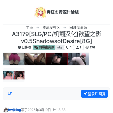
跳转至内容
真紅の資源討論組
主页
资源发布区
网赚盘资源
A3179[SLG/PC/机翻汉化]欲望之影
v0.5ShadowsofDesire[8G]
已移动
网赚盘资源
slg
1
1
176
登录后回复
hwjking
写于
2025年3月19日 上午8:38
最后由 编辑