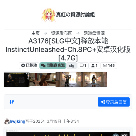
跳转至内容
真紅の資源討論組
主页
资源发布区
网赚盘资源
A3176[SLG中文]释放本能
InstinctUnleashed-Ch.8PC+安卓汉化版
[4.7G]
已移动
网赚盘资源
slg
1
1
145
登录后回复
hwjking
写于
2025年3月19日 上午8:34
最后由 编辑
离线