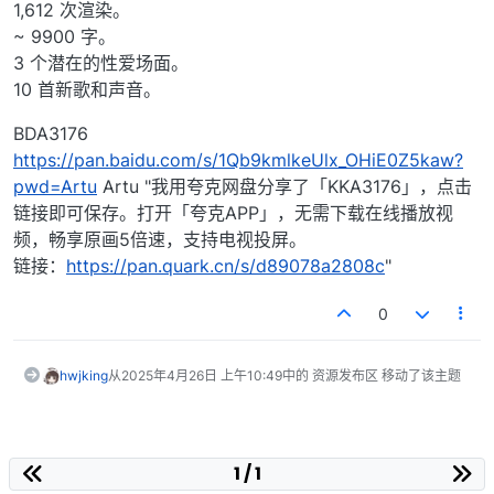
1,612 次渲染。
~ 9900 字。
3 个潜在的性爱场面。
10 首新歌和声音。
BDA3176
https://pan.baidu.com/s/1Qb9kmlkeUlx_OHiE0Z5kaw?
pwd=Artu
Artu "我用夸克网盘分享了「KKA3176」，点击
链接即可保存。打开「夸克APP」，无需下载在线播放视
频，畅享原画5倍速，支持电视投屏。
链接：
https://pan.quark.cn/s/d89078a2808c
"
0
hwjking
从
2025年4月26日 上午10:49
中的 资源发布区 移动了该主题
1 / 1