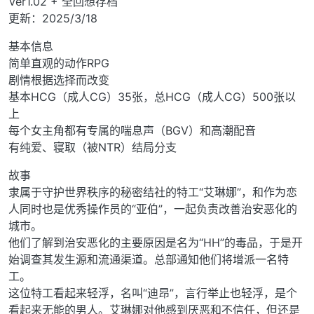
Ver1.02 + 全回想存档
更新：2025/3/18
基本信息
简单直观的动作RPG
剧情根据选择而改变
基本HCG（成人CG）35张，总HCG（成人CG）500张以
上
每个女主角都有专属的喘息声（BGV）和高潮配音
有纯爱、寝取（被NTR）结局分支
故事
隶属于守护世界秩序的秘密结社的特工“艾琳娜”，和作为恋
人同时也是优秀操作员的“亚伯”，一起负责改善治安恶化的
城市。
他们了解到治安恶化的主要原因是名为“HH”的毒品，于是开
始调查其发生源和流通渠道。总部通知他们将增派一名特
工。
这位特工看起来轻浮，名叫“迪昂”，言行举止也轻浮，是个
看起来无能的男人。艾琳娜对他感到厌恶和不信任，但还是