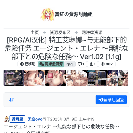
跳转至内容
真紅の資源討論組
主页
资源发布区
网赚盘资源
[RPG/AI汉化] 特工艾琳娜~与无能部下的
危险任务 エージェント・エレナ ～無能な
部下との危険な任務～ Ver1.02 [1.1g]
已移动
网赚盘资源
rpg
1
1
882
登录后回复
近月厨
无奈ovo
写于
2025年3月19日 上午4:19
最后由 编辑
离线
エージェント・エレナ ～無能な部下との危険な任務～