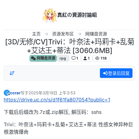
跳转至内容
真紅の資源討論組
主页
资源发布区
网赚盘资源
[3D/无修/CV]Trivi：叶奈法+玛莉卡+乱菊
+艾达王+蒂法 [3060.6MB]
网赚盘资源
rpg
1
1
118
登录后回复
ccrar
写于
2025年3月19日 上午3:53
C
最后由 编辑
离线
https://drive.uc.cn/s/d1f61fa807054?public=1
下载后后缀改为.7z或.zip解压, 解压码：sshs
Trivi：叶奈法+玛莉卡+乱菊+艾达王+蒂法 性感女神异种巨
根激情爆肏