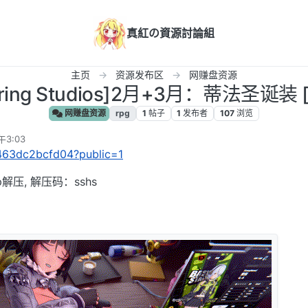
真紅の資源討論組
主页
资源发布区
网赚盘资源
erring Studios]2月+3月：蒂法圣诞装 [
网赚盘资源
rpg
1
帖子
1
发布者
107
浏览
午3:03
/0463dc2bcfd04?public=1
p解压, 解压码：sshs