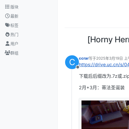
跳转至内容
版块
最新
标签
热门
[Horny H
用户
群组
ccrar
写于
2025年3月19日 上
C
最后由 编辑
https://drive.uc.cn/s
离线
下载后后缀改为.7z或.zi
2月+3月：蒂法圣诞装