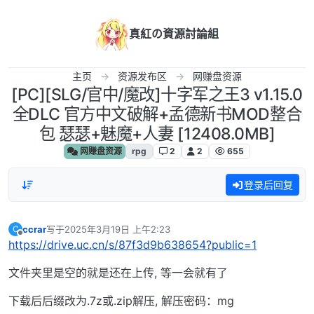
跳转至内容
真紅の資源討論組
主页
资源发布区
网赚盘资源
[PC][SLG/官中/魔改]十字军之王3 v1.15.0
全DLC 官方中文破解+孟德新书MOD整合
包 瑟瑟+魅魔+人妻 [12408.0MB]
网赚盘资源
rpg
2
2
655
登录后回复
ccrar
写于
2025年3月19日 上午2:23
C
最后由 编辑
离线
https://drive.uc.cn/s/87f3d9b638654?public=1
文件夹里是空的就是还在上传, 等一会就有了
下载后后缀改为.7z或.zip解压, 解压密码：mg