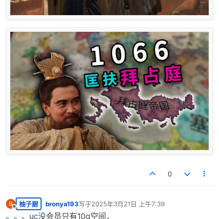
0
柚子厨
bronya193
写于
2025年3月21日 上午7:39
B
最后由 编辑
离线
。。。uc没会员只有10g空间，