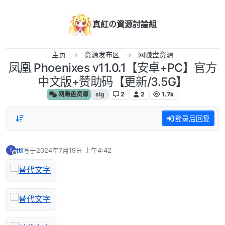
跳转至内容
真紅の資源討論組
主页
资源发布区
网赚盘资源
凤凰 Phoenixes v11.0.1【安卓+PC】官方
中文版+赞助码【更新/3.5G】
网赚盘资源
slg
2
2
1.7k
登录后回复
ttl
写于
2024年7月19日 上午4:42
T
最后由 编辑
离线