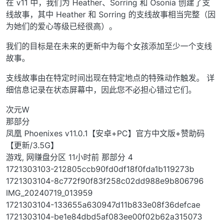
在 v11 中，我们为 Heather、Sorring 和 Osonia 创建了支
线故事，其中 Heather 和 Sorring 的支线故事相当完整（因
为她们的爱心等级已经很高）。
我们的目标是在未来的更新中为每个女孩添加至少一个支线
故事。
支线故事由在特定时间出现在特定地点的特殊动作触发。 详
细信息记录在状态屏幕中，因此您不必担心错过它们。
次元W
那部分
凤凰 Phoenixes v11.0.1【安卓+PC】官方中文版+赞助码
【更新/3.5G】
游戏, 网赚盘分区 11小时前 那部分 4
1721303103-212805ccb90fd0df18f0fda1b119273b
1721303104-8c772f90f83f258c02dd988e9b806796
IMG_20240719_013959
1721303104-133655a630947d11b833e08f36defcae
1721303104-be1e84dbd5af083ee00f02b62a315073