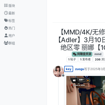
跳转至内容
版块
最新
标签
热门
【MMD/4K/无
用户
【Adler】3月1
群组
绝区零 丽娜【1
网赚盘资源
mmd
1
帖子
1
发布者
206
浏
key
zuogu
写于
2025年3月
最后由 编辑
离线