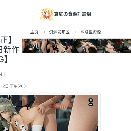
真紅の資源討論組
主页
资源发布区
网赚盘资源
修正】
0日新作
G】
览
12日 下午5:08