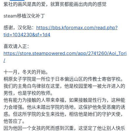
离线
紫社的画风是真的爱，就算贫都能画出肉肉的感觉
steam移植汉化补丁
感谢，汉化贴：
https://bbs.kfpromax.com/read.php?
tid=1034230&sf=1d4
喜欢请入正：
https://store.steampowered.com/app/2741260/Aoi_Tori
/
十一月，冬天的开始。
桐原女子学院是一所位于日本偏远山区的传教士寄宿学校。
我们的主角白鸟律就在这里，他是校园里唯一被允许进入的
男性，也是学校的牧师。
他有能力为接触的人带来幸福，如果接触是性行为，这种能
力会增强。他从未踏出学院的场地，这保护他免受恶魔的诱
惑。但这所学院的女生来找他，相信他是她们的守护天使，
他答应了。
因为他因一个女孩的死而感到沉重，这坚定了他让别人快乐