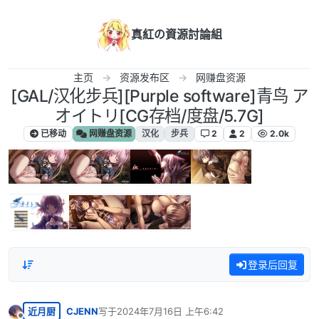
跳转至内容
真紅の資源討論組
主页
资源发布区
网赚盘资源
[GAL/汉化步兵][Purple software]青鸟 ア
オイトリ[CG存档/度盘/5.7G]
已移动
网赚盘资源
汉化
步兵
2
2
2.0k
登录后回复
近月厨
CJENN
写于
2024年7月16日 上午6:42
最后由 编辑