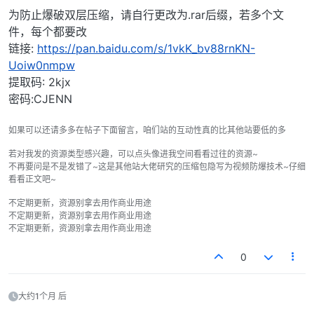
为防止爆破双层压缩，请自行更改为.rar后缀，若多个文
件，每个都要改
链接:
https://pan.baidu.com/s/1vkK_bv88rnKN-
Uoiw0nmpw
提取码: 2kjx
密码:CJENN
如果可以还请多多在帖子下面留言，咱们站的互动性真的比其他站要低的多
若对我发的资源类型感兴趣，可以点头像进我空间看看过往的资源~
不再要问是不是发错了~这是其他站大佬研究的压缩包隐写为视频防爆技术~仔细
看看正文吧~
不定期更新，资源别拿去用作商业用途
不定期更新，资源别拿去用作商业用途
不定期更新，资源别拿去用作商业用途
0
大约1个月 后