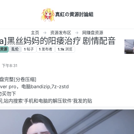
真紅の資源討論組
主页
资源发布区
网赚盘资源
owla]黑丝妈妈的阳痿治疗 剧情配音
资源
乱伦
1
帖子
1
发布者
1.1k
浏览
 下午8:31
盘完整[分卷压缩]
 pro，电脑bandizip,7z-zstd
勿买勿下
问,站内搜索'手机和电脑的解压软件'我发的贴