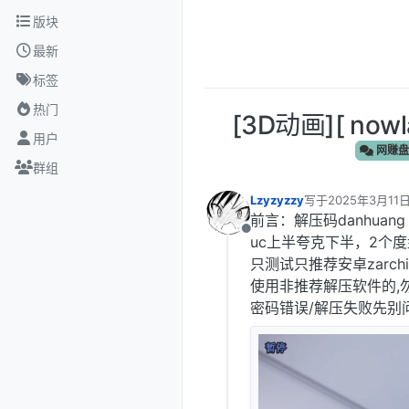
跳转至内容
版块
最新
标签
热门
[3D动画][ n
用户
网赚盘
群组
Lzyzyzzy
写于
2025年3月11日
最后由 编辑
前言：解压码danhuang
离线
uc上半夸克下半，2个度
只测试只推荐安卓zarchiver
使用非推荐解压软件的,
密码错误/解压失败先别