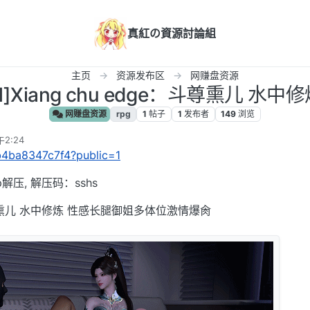
真紅の資源討論組
主页
资源发布区
网赚盘资源
]Xiang chu edge：斗尊熏儿 水中修炼
网赚盘资源
rpg
1
帖子
1
发布者
149
浏览
2:24
eb4ba8347c7f4?public=1
p解压, 解压码：sshs
e：斗尊熏儿 水中修炼 性感长腿御姐多体位激情爆肏