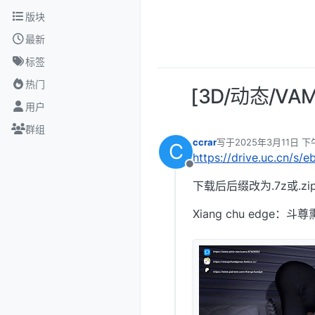
跳转至内容
版块
最新
标签
热门
[3D/动态/VAM
用户
群组
ccrar
写于
2025年3月11日 下午
C
最后由 编辑
https://drive.uc.cn/s/
离线
下载后后缀改为.7z或.zi
Xiang chu edg