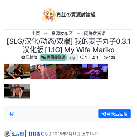
跳转至内容
真紅の資源討論組
主页
资源发布区
网赚盘资源
[SLG/汉化/动态/双端] 我的妻子丸子0.3.1
汉化版 [1.1G] My Wife Mariko
已移动
网赚盘资源
slg
1
1
132
登录后回复
近月厨
打打酱油
写于
2025年3月11日 上午11:11
最后由 编辑