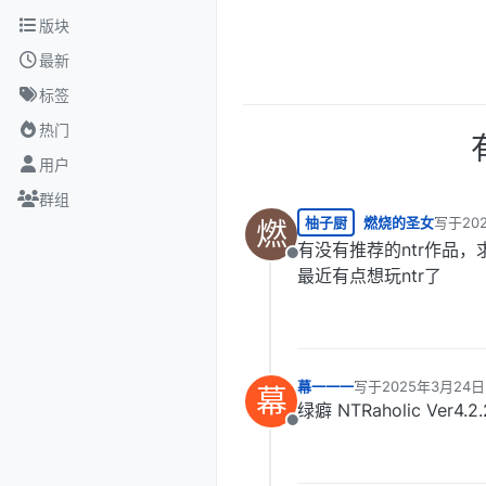
跳转至内容
版块
最新
标签
热门
用户
群组
柚子厨
燃烧的圣女
写于
20
燃
最后由 
有没有推荐的ntr作品
离线
最近有点想玩ntr了
幕一一一
写于
2025年3月24日 
幕
最后由 编辑
绿癖 NTRaholic Ver
离线