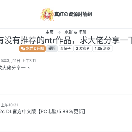
真紅の資源討論組
主页
水群 & 闲聊
有没有推荐的ntr作品，求大佬分享一
水群 & 闲聊
提问
4
帖子
2
发布者
1.0k
浏览
25年3月11日 上午7:11
编辑
，求大佬分享一下
上午10:31
4.2.2c DL官方中文版【PC电脑/5.89G/更新】