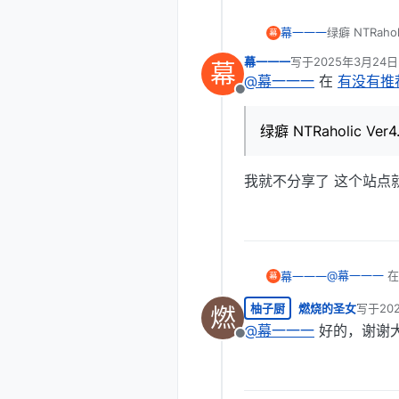
幕一一一
绿癖 NTRaho
幕
幕一一一
写于
2025年3月24日
幕
最后由 编辑
@
幕一一一
在
有没有推
离线
绿癖 NTRaholic V
我就不分享了 这个站点
@
幕一一一
幕一一一
幕
柚子厨
燃烧的圣女
写于
20
燃
最后由 
绿癖 NTRa
@
幕一一一
好的，谢谢
离线
我就不分享了