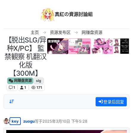
跳转至内容
真紅の資源討論組
主页
资源发布区
网赚盘资源
【脱出SLG/异
种X/PC】 監
禁観察 机翻汉
化版
【300M】
网赚盘资源
slg
1
1
171
登录后回复
key
zuogu
写于
2025年3月10日 下午5:28
最后由 编辑
离线