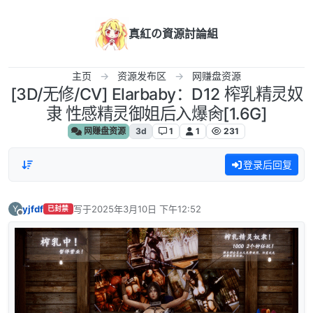
跳转至内容
真紅の資源討論組
主页
资源发布区
网赚盘资源
[3D/无修/CV] Elarbaby：D12 榨乳精灵奴
隶 性感精灵御姐后入爆肏[1.6G]
网赚盘资源
3d
1
1
231
登录后回复
yjfdf
写于
2025年3月10日 下午12:52
Y
已封禁
最后由 编辑
离线