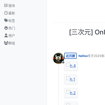
跳转至内容
版块
最新
标签
热门
[三次元] On
用户
群组
近月厨
hellox
写于
2025年
最后由 编辑
离线