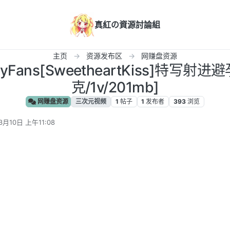
真紅の資源討論組
主页
资源发布区
网赚盘资源
lyFans[SweetheartKiss]特写射进
克/1v/201mb]
网赚盘资源
三次元视频
1
帖子
1
发布者
393
浏览
3月10日 上午11:08