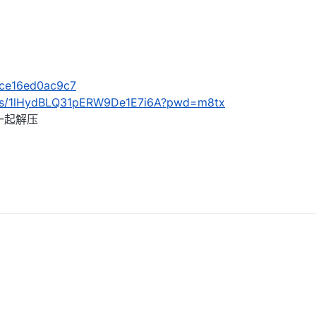
s/ce16ed0ac9c7
om/s/1lHydBLQ31pERW9De1E7i6A?pwd=m8tx
一起解压