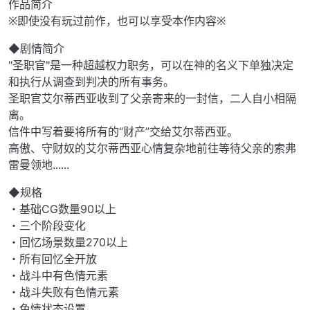
作品简介
※即使没有玩过前作，也可以享受本作内容※
◆剧情简介
"圣职官"是一种超越权力职务，可以在神的名义下单独决定
和执行从调查到判决的所有事务。
圣职官艾尔蒂西亚收到了父亲寄来的一封信，二人自小相隔
离。
信件中写着要将所有的“财产”交给艾尔蒂西亚。
高傲、守财奴的艾尔蒂西亚心情复杂地前往等待父亲的索弗
雷曼领地......
◆规格
・基础CG数量90以上
・三个阶段变化
・回忆场景数量270以上
・所有回忆全开放
・战斗中有色情元素
・战斗失败有色情元素
・色情状态设置