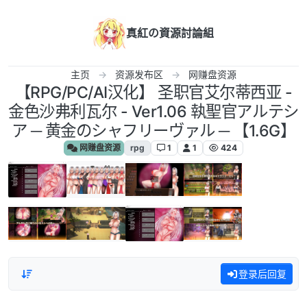
跳转至内容
真紅の資源討論組
主页
资源发布区
网赚盘资源
【RPG/PC/AI汉化】 圣职官艾尔蒂西亚 -
金色沙弗利瓦尔 - Ver1.06 執聖官アルテシ
ア ─ 黄金のシャフリーヴァル ─ 【1.6G】
网赚盘资源
rpg
1
1
424
登录后回复