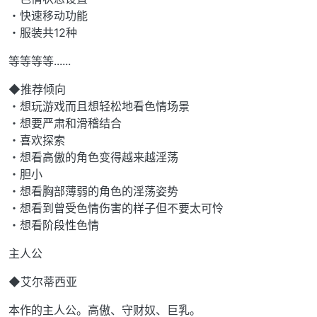
・快速移动功能
・服装共12种
等等等等......
◆推荐倾向
・想玩游戏而且想轻松地看色情场景
・想要严肃和滑稽结合
・喜欢探索
・想看高傲的角色变得越来越淫荡
・胆小
・想看胸部薄弱的角色的淫荡姿势
・想看到曾受色情伤害的样子但不要太可怜
・想看阶段性色情
主人公
◆艾尔蒂西亚
本作的主人公。高傲、守财奴、巨乳。