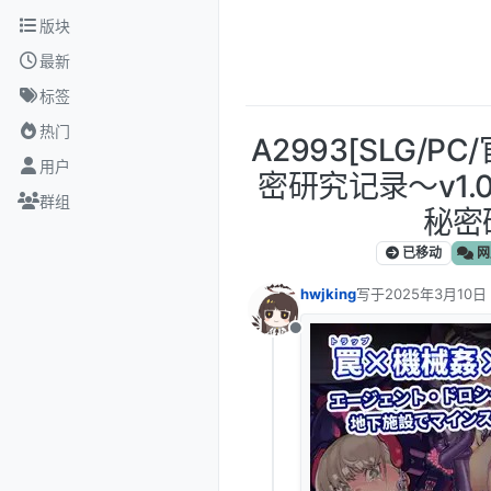
跳转至内容
版块
最新
标签
热门
A2993[SLG/
用户
密研究记录～v1
群组
秘密
已移动
网
hwjking
写于
2025年3月10日
最后由 编辑
离线