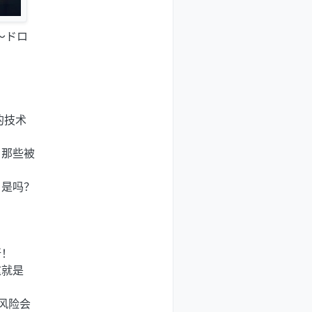
ー～ドロ
。
的技术
，那些被
，是吗？
所！
这就是
风险会