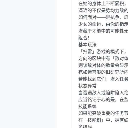
在她的身体上不断累积
逼近的不仅是势均力敌的
如何面对——是抗争、
少女的命运，由你的指
潜藏于才能中的可能性
组合！
基本玩法
「扫雷」游戏的模式下，
方向的区块中有「敌对
则该敌对体的数量会显
宛如迷宫般的旧研究所
若能找到它们，潜入任
状态异常
当遭遇敌人或陷阱陷入绝
应当铭记于心的是，在监
技能系统
如果能突破重要的任务
在「技能树」中，拥有
多结局