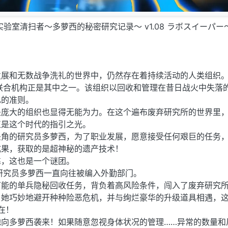
官中] 实验室清扫者～多萝西的秘密研究记录～ v1.08 ラボスイーパ
发展和无数战争洗礼的世界中，仍然存在着持续活动的人类组织
联合机构正是其中之一。该组织以回收和管理在昔日战火中失落
己的准则。
是庞大的组织也显得无能为力。在这个遍布废弃研究所的世界里
正是这个时代的指引之光。
头角的研究员多萝西，为了职业发展，愿意接受任何艰巨的任务
成果，获取的是超神秘的遗产技术！
靠，这也是一个谜团。
研究员多萝西一直向往被编入外勤部门。
可能的单兵隐秘回收任务，背负着高风险条件，闯入了废弃研究
，她巧妙地避开种种险恶危机，并与绚烂豪华的升级道具相遇，
在！
地向多萝西袭来！如果随意忽视身体状况的管理……异常的数量和