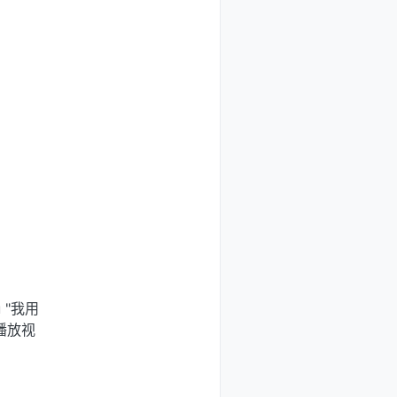
u "我用
播放视