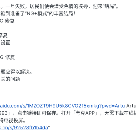
。一旦失败，居民们便会遭受色情的凌辱，迎来“结局”。
验到准备了“NG+模式”的丰富结局！
UG 修复
修复
示设置
BUG 修复
问题应得以解决。
相关的问题
n.baidu.com/s/1MZOZT9H9U5k8CVO215xmkg?pwd=Artu
Art
2993」，点击链接即可保存。打开「夸克APP」，无需下载在线
持电视投屏。
rk.cn/s/92528fb1b4da
"