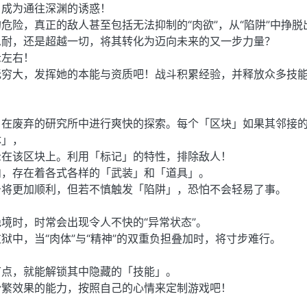
，成为通往深渊的诱惑！
危险，真正的敌人甚至包括无法抑制的“肉欲”，从“陷阱”中挣脱
忍耐，还是超越一切，将其转化为迈向未来的又一步力量？
示左右！
无穷大，发挥她的本能与资质吧！战斗积累经验，并释放众多技
在废弃的研究所中进行爽快的探索。每个「区块」如果其邻接的 
体」，
示在该区块上。利用「标记」的特性，排除敌人！
内，存在着各式各样的「武装」和「道具」。
务将更加顺利，但若不慎触发「陷阱」，恐怕不会轻易了事。
境时，时常会出现令人不快的“异常状态”。
狱中，当“肉体”与“精神”的双重负担叠加时，将寸步难行。
节点，就能解锁其中隐藏的「技能」。
纷繁效果的能力，按照自己的心情来定制游戏吧！