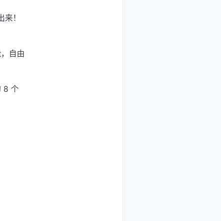
出来！
能，自由
8 个