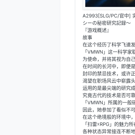
A2993[SLG/PC/
シーの秘密研究記録～
『游戏概述』
故事
在这个经历了科学飞速
「VMWN」这一科学家
为使命，并将其视为自
在时间的长河中，即便
封印的禁忌技术，或许
渴望在职场风云中崭露
运用的是最尖端的研究
究竟古代的技术是否可
「VMWN」所属的一般
因此，她参加了看似不
在这个绝境般的环境中
「扫雷☓RPG」的魅力所
各种状态异常接连不断