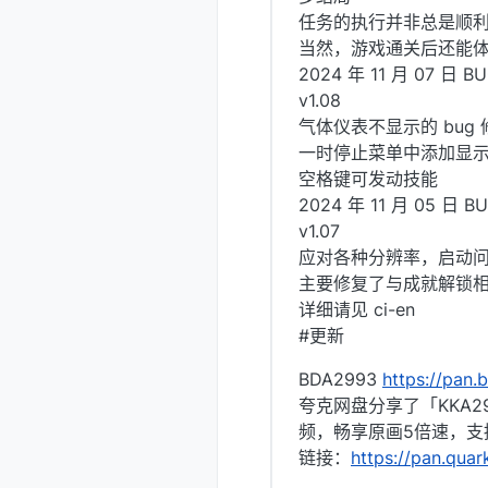
任务的执行并非总是顺利
当然，游戏通关后还能体
2024 年 11 月 07 日 B
v1.08
气体仪表不显示的 bug 
一时停止菜单中添加显
空格键可发动技能
2024 年 11 月 05 日 
v1.07
应对各种分辨率，启动
主要修复了与成就解锁
详细请见 ci-en
#更新
BDA2993
https://pa
夸克网盘分享了「KKA
频，畅享原画5倍速，支
链接：
https://pan.qua