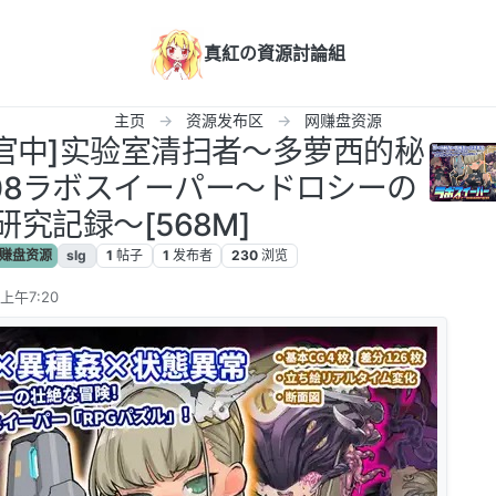
真紅の資源討論組
主页
资源发布区
网赚盘资源
PC/官中]实验室清扫者～多萝西的秘
.08ラボスイーパー～ドロシーの
研究記録～[568M]
赚盘资源
slg
1
帖子
1
发布者
230
浏览
 上午7:20