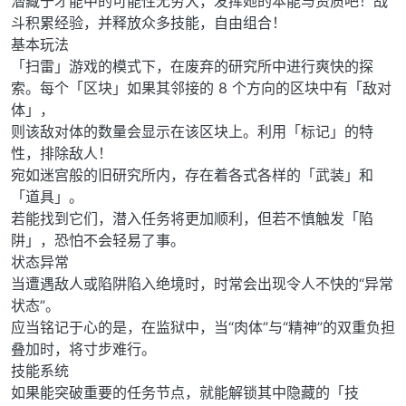
潜藏于才能中的可能性无穷大，发挥她的本能与资质吧！战
斗积累经验，并释放众多技能，自由组合！
基本玩法
「扫雷」游戏的模式下，在废弃的研究所中进行爽快的探
索。每个「区块」如果其邻接的 8 个方向的区块中有「敌对
体」，
则该敌对体的数量会显示在该区块上。利用「标记」的特
性，排除敌人！
宛如迷宫般的旧研究所内，存在着各式各样的「武装」和
「道具」。
若能找到它们，潜入任务将更加顺利，但若不慎触发「陷
阱」，恐怕不会轻易了事。
状态异常
当遭遇敌人或陷阱陷入绝境时，时常会出现令人不快的“异常
状态”。
应当铭记于心的是，在监狱中，当“肉体”与“精神”的双重负担
叠加时，将寸步难行。
技能系统
如果能突破重要的任务节点，就能解锁其中隐藏的「技