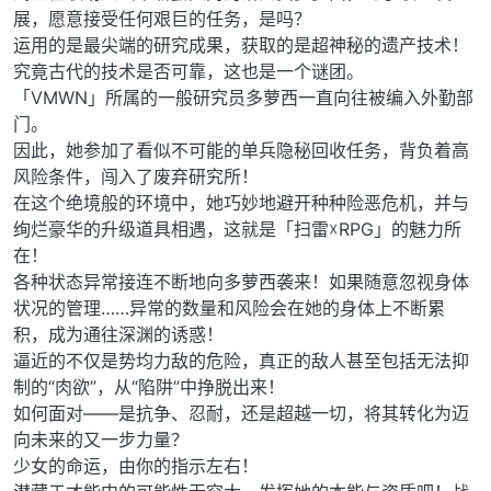
展，愿意接受任何艰巨的任务，是吗？
运用的是最尖端的研究成果，获取的是超神秘的遗产技术！
究竟古代的技术是否可靠，这也是一个谜团。
「VMWN」所属的一般研究员多萝西一直向往被编入外勤部
门。
因此，她参加了看似不可能的单兵隐秘回收任务，背负着高
风险条件，闯入了废弃研究所！
在这个绝境般的环境中，她巧妙地避开种种险恶危机，并与
绚烂豪华的升级道具相遇，这就是「扫雷☓RPG」的魅力所
在！
各种状态异常接连不断地向多萝西袭来！如果随意忽视身体
状况的管理……异常的数量和风险会在她的身体上不断累
积，成为通往深渊的诱惑！
逼近的不仅是势均力敌的危险，真正的敌人甚至包括无法抑
制的“肉欲”，从“陷阱”中挣脱出来！
如何面对——是抗争、忍耐，还是超越一切，将其转化为迈
向未来的又一步力量？
少女的命运，由你的指示左右！