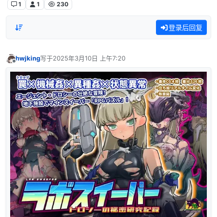
1
1
230
登录后回复
hwjking
写于
2025年3月10日 上午7:20
最后由 编辑
离线