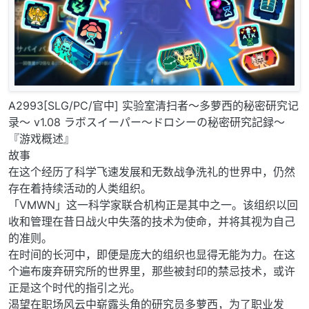
A2993[SLG/PC/官中] 实验室清扫者～多萝西的秘密研究记
录～ v1.08 ラボスイーパー～ドロシーの秘密研究記録～
『游戏概述』
故事
在这个经历了科学飞速发展和无数战争洗礼的世界中，仍然
存在着持续活动的人类组织。
「VMWN」这一科学家联合机构正是其中之一。该组织以回
收和管理在昔日战火中失落的技术为使命，并将其视为自己
的准则。
在时间的长河中，即便是庞大的组织也显得无能为力。在这
个遍布废弃研究所的世界里，那些被封印的禁忌技术，或许
正是这个时代的指引之光。
渴望在职场风云中崭露头角的研究员多萝西，为了职业发