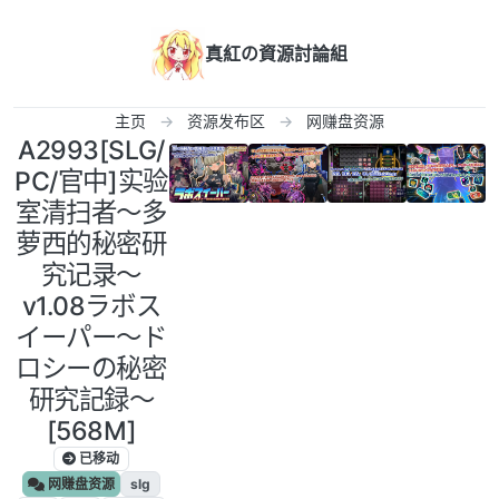
跳转至内容
真紅の資源討論組
主页
资源发布区
网赚盘资源
A2993[SLG/
PC/官中]实验
室清扫者～多
萝西的秘密研
究记录～
v1.08ラボス
イーパー～ド
ロシーの秘密
研究記録～
[568M]
已移动
网赚盘资源
slg